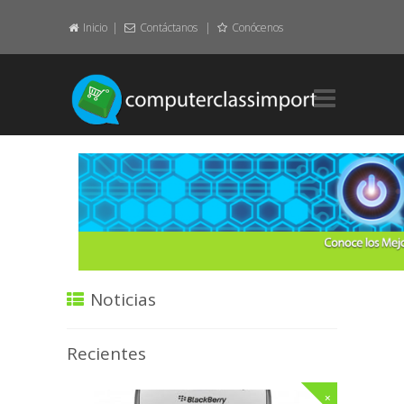
Inicio
Contáctanos
Conócenos
Home.
Layout.
Element.
Featured.
About.
Noticias
Contact.
Recientes
Pages.
+