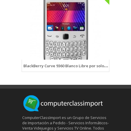
BlackBerry Curve 9360 Blanco Libre por solo $335 dolares en NegriElectronics.com
ComputerClassImport es un Grupo de Servicios
de Importación a Pedido - Servicios Informáticos-
Venta Videjuegos y Servicios TV Online. Todos