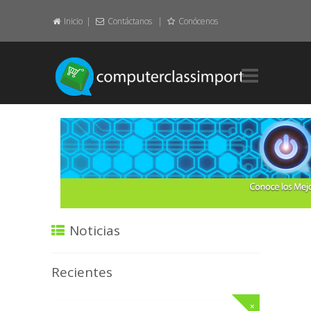
Inicio
Contáctanos
Conócenos
Home.
Layout.
Element.
Featured.
About.
Noticias
Contact.
Recientes
Pages.
+