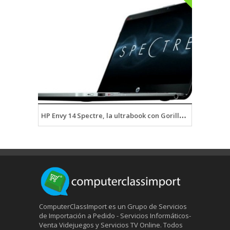
HP Envy 14 Spectre, la ultrabook con Gorilla Glass por $1400 dolares en HpStoreUSA
ComputerClassImport es un Grupo de Servicios
de Importación a Pedido - Servicios Informáticos-
Venta Videjuegos y Servicios TV Online. Todos