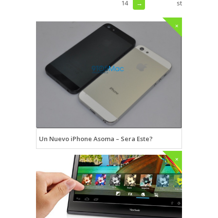
14
→
st
+
Un Nuevo iPhone Asoma – Sera Este?
+