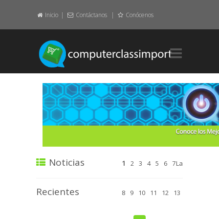
Inicio
Contáctanos
Conócenos
Home.
Layout.
Element.
Featured.
About.
Noticias
1
2
3
4
5
6
7
La
Contact.
Recientes
8
9
10
11
12
13
Pages.