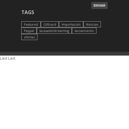
TAGS
Featured
Giftcard
Importación
Noticias
Paypal
lacasadelstreaming
lanzamiento
ofertas
Last
Last