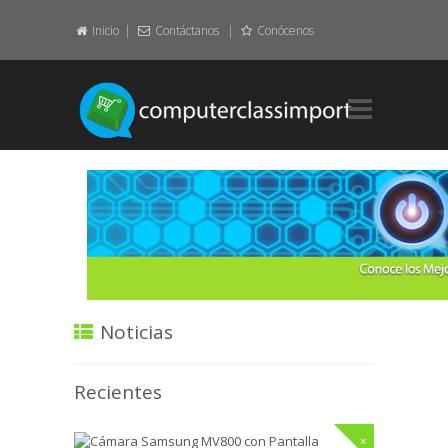
Inicio
Contáctanos
Conócenos
Home.
Layout.
Element.
Featured.
About.
Noticias
Contact.
Recientes
Pages.
+