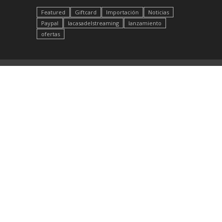
Featured
Giftcard
Importación
Noticias
Paypal
lacasadelstreaming
lanzamiento
ofertas