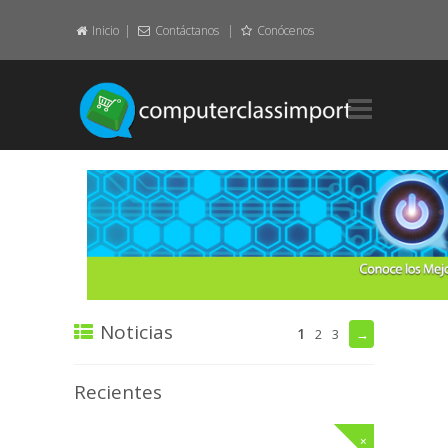
Inicio
Contáctanos
Conócenos
Home.
Layout.
Element.
Featured.
About.
Noticias
1
2
3
→
Contact.
Recientes
Pages.
+